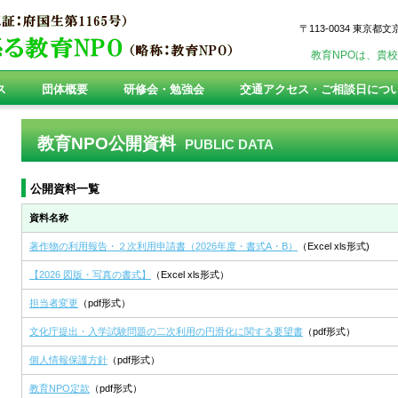
〒113-0034 東京都
教育NPOは、貴
ス
団体概要
研修会・勉強会
交通アクセス・ご相談日につ
教育NPO公開資料
PUBLIC DATA
公開資料一覧
資料名称
著作物の利用報告・２次利用申請書（2026年度・書式A・B）
（Excel xls形式)
【2026 図版・写真の書式】
（Excel xls形式）
担当者変更
（pdf形式）
文化庁提出・入学試験問題の二次利用の円滑化に関する要望書
（pdf形式）
個人情報保護方針
（pdf形式）
教育NPO定款
（pdf形式）