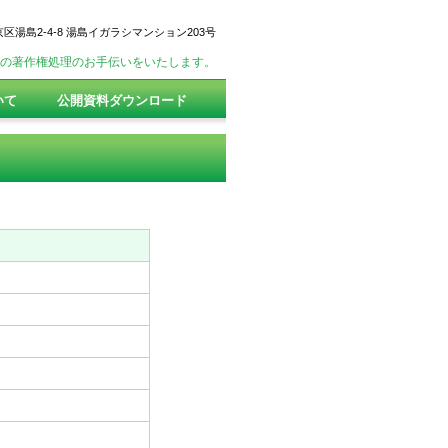
文京区湯島2-4-8 湯島イガラシマンション203号
校の著作権処理のお手伝いをいたします。
いて
公開資料ダウンロード