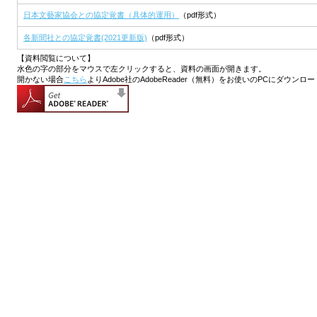
日本文藝家協会との協定覚書（具体的運用）
（pdf形式）
各新聞社との協定覚書(2021更新版)
（pdf形式）
【資料閲覧について】
水色の字の部分をマウスで左クリックすると、資料の画面が開きます。
開かない場合
こちら
よりAdobe社のAdobeReader（無料）をお使いのPCにダウン