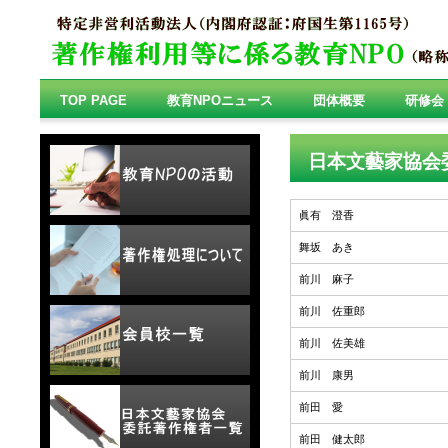
TOP PAGE
教育NPOニュース
団体概要
研修会
日本文藝家協会
眞有 澄香
舞坂 あき
前川 麻子
前川 佐重郎
前川 佐美雄
前川 康男
前田 愛
前田 健太郎