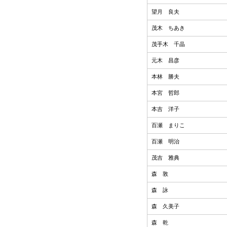
望月 良夫
茂木 ちあき
茂手木 千晶
元木 昌彦
本林 勝夫
本宮 哲郎
本吉 洋子
百瀬 まりこ
百瀬 明治
茂吉 雅典
森 敦
森 詠
森 久美子
森 乾