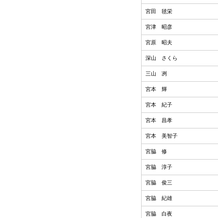
宮田 毬栄
宮津 昭彦
宮原 昭夫
深山 さくら
三山 冽
宮本 輝
宮本 紀子
宮本 昌孝
宮本 美智子
宮脇 修
宮脇 淳子
宮脇 俊三
宮脇 紀雄
宮脇 白夜