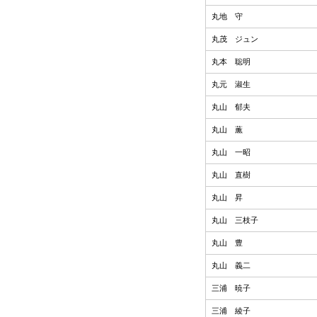
丸地 守
丸茂 ジュン
丸本 聡明
丸元 淑生
丸山 郁夫
丸山 薫
丸山 一昭
丸山 直樹
丸山 昇
丸山 三枝子
丸山 豊
丸山 義二
三浦 暁子
三浦 綾子