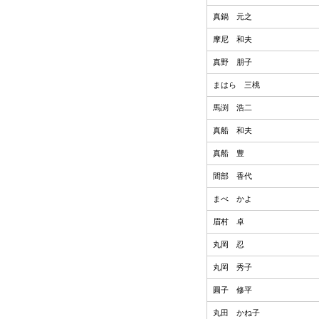
真鍋 元之
摩尼 和夫
真野 朋子
まはら 三桃
馬渕 浩二
真船 和夫
真船 豊
間部 香代
まべ かよ
眉村 卓
丸岡 忍
丸岡 秀子
圓子 修平
丸田 かね子