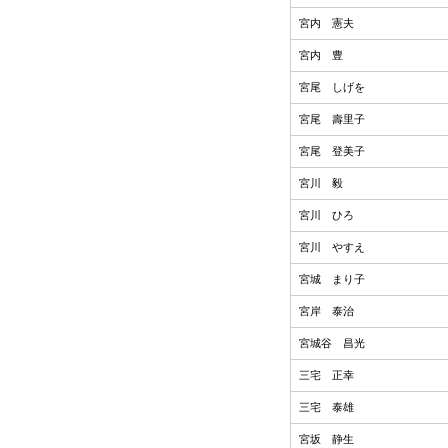
宮内 憲夫
宮内 豊
宮尾 しげを
宮尾 壽里子
宮尾 登美子
宮川 毅
宮川 ひろ
宮川 やすえ
宮城 まり子
宮岸 泰治
宮城谷 昌光
三宅 正幸
三宅 泰雄
宮坂 静生