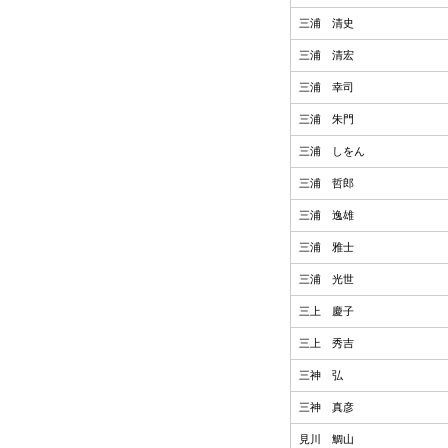
三浦 清史
三浦 清宏
三浦 幸司
三浦 朱門
三浦 しをん
三浦 哲郎
三浦 逸雄
三浦 雅士
三浦 光世
三上 慶子
三上 秀吉
三神 弘
三神 真彦
見川 鯛山