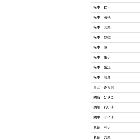
松本 仁一
松本 清張
松本 武夫
松本 鶴雄
松本 徹
松本 侑子
松本 梨江
松本 龍見
まど・みちお
間所 ひさこ
的場 れい子
間中 ケイ子
真鍋 和子
眞鍋 呉夫