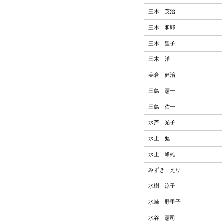
三木 英治
三木 和郎
三木 聖子
三木 洋
美倉 健治
三島 憲一
三島 佑一
水芦 光子
水上 勉
水上 峰雄
みずき えり
水樹 涼子
水崎 野里子
水谷 憲司