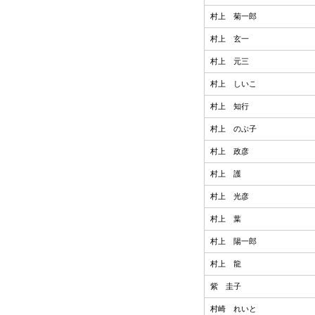
村上 菊一郎
村上 玄一
村上 元三
村上 しいこ
村上 知行
村上 のぶ子
村上 政彦
村上 護
村上 光彦
村上 葉
村上 陽一郎
村上 龍
紫 圭子
村崎 れいと