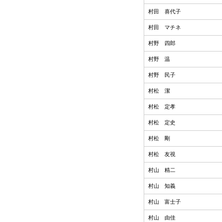
村田 喜代子
村田 マチネ
村野 四郎
村野 温
村野 民子
村松 潔
村松 定孝
村松 定史
村松 剛
村松 友視
村山 精二
村山 知義
村山 富士子
村山 由佳