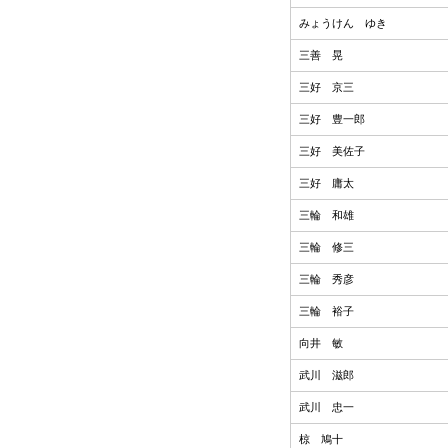
みょうけん ゆき
三善 晃
三好 京三
三好 豊一郎
三好 美佐子
三好 庸太
三輪 和雄
三輪 修三
三輪 秀彦
三輪 裕子
向井 敏
武川 滋郎
武川 忠一
椋 鳩十