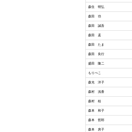
森住 明弘
森田 功
森田 誠吾
森田 孟
森田 たま
森田 良行
盛田 隆二
もりぺこ
森光 洋子
森村 浅香
森村 桂
森本 和子
森本 哲郎
森本 房子