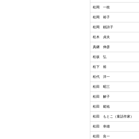
松岡 一枝
松岡 裕子
松岡 頼詩子
松木 貞夫
真継 伸彦
松坂 弘
松下 裕
松代 洋一
松田 昭三
松田 解子
松田 範祐
松田 もとこ（童話作家）
松田 幸雄
松田 良一