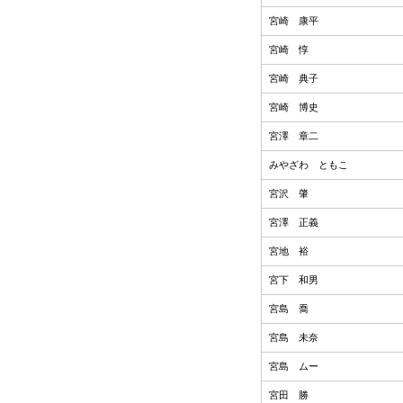
宮崎 康平
宮崎 惇
宮崎 典子
宮崎 博史
宮澤 章二
みやざわ ともこ
宮沢 肇
宮澤 正義
宮地 裕
宮下 和男
宮島 喬
宮島 未奈
宮島 ムー
宮田 勝