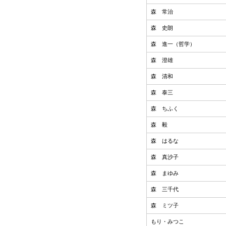
森 常治
森 史朗
森 進一（哲学）
森 澄雄
森 清和
森 泰三
森 ちふく
森 毅
森 はるな
森 真沙子
森 まゆみ
森 三千代
森 ミツ子
もり・みつこ