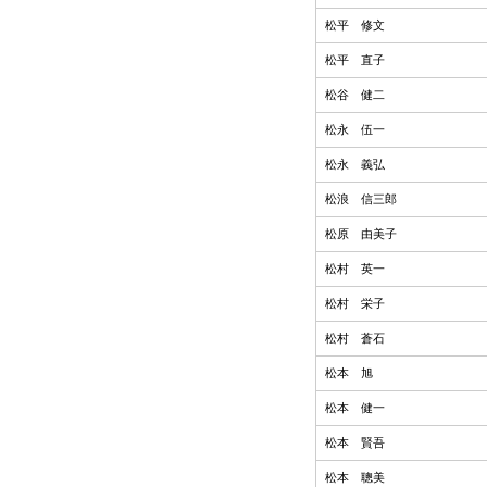
松平 修文
松平 直子
松谷 健二
松永 伍一
松永 義弘
松浪 信三郎
松原 由美子
松村 英一
松村 栄子
松村 蒼石
松本 旭
松本 健一
松本 賢吾
松本 聰美