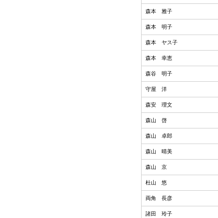
森本 雅子
森本 明子
森本 ヤス子
森本 幸恵
森谷 明子
守屋 洋
森安 理文
森山 啓
森山 卓郎
森山 晴美
森山 京
杜山 悠
両角 長彦
諸田 玲子