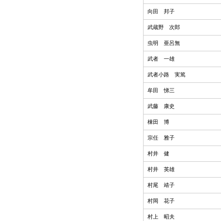
向田 邦子
武蔵野 次郎
虫明 亜呂無
武者 一雄
武者小路 実篤
牟田 悌三
武藤 康史
棟田 博
宗任 雅子
村井 健
村井 英雄
村尾 靖子
村岡 花子
村上 昭夫