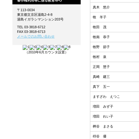
著作権利用等に係る教育NPO
真木 悠介
〒113-0034
東京都文京区湯島2-4-8
牧 羊子
湯島イガラシマンション203号
牧田 茂
TEL 03-3818-6712
FAX 03-3818-6713
メールでのお問い合わせ
牧南 恭子
牧野 節子
（2010年6月カウンタ設置）
牧村 泉
正岡 慧子
真崎 建三
真下 五一
ますざわ えつこ
増田 みず子
増田 れい子
桝谷 まさる
枡谷 優