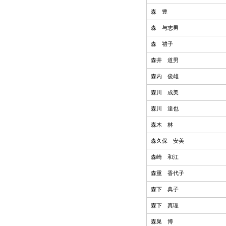
森 豊
森 与志男
森 禮子
森井 道男
森内 俊雄
森川 成美
森川 達也
森木 林
森久保 安美
森崎 和江
森重 香代子
森下 典子
森下 真理
森巣 博