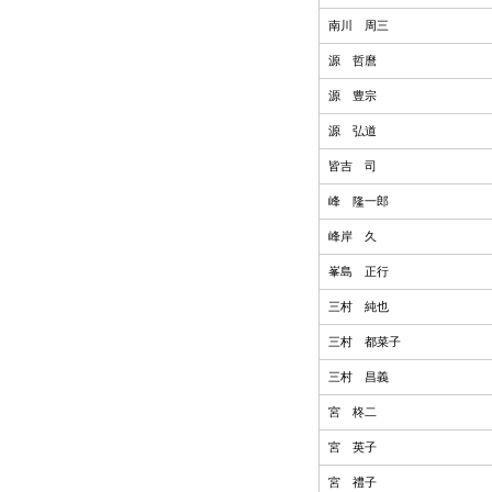
南川 周三
源 哲麿
源 豊宗
源 弘道
皆吉 司
峰 隆一郎
峰岸 久
峯島 正行
三村 純也
三村 都菜子
三村 昌義
宮 柊二
宮 英子
宮 禮子