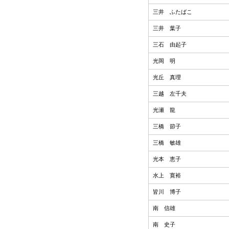
三井 ふたばこ
三井 葉子
三石 由起子
光岡 明
光丘 真理
三越 左千夫
光瀬 龍
三橋 節子
三橋 敏雄
光本 恵子
水上 寛裕
皆川 博子
南 信雄
南 史子