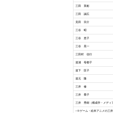
三田 英彬
三田 誠広
見田 宗介
三谷 昭
三谷 恵子
三谷 晃一
三田村 信行
道浦 母都子
道下 匡子
道元 隆
三井 修
三井 喬子
三井 秀樹（構成学・メディ
↑※ゲーム・絵本アニメの三