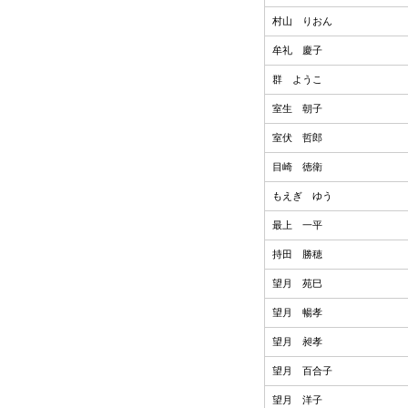
村山 りおん
牟礼 慶子
群 ようこ
室生 朝子
室伏 哲郎
目崎 徳衛
もえぎ ゆう
最上 一平
持田 勝穂
望月 苑巳
望月 暢孝
望月 昶孝
望月 百合子
望月 洋子