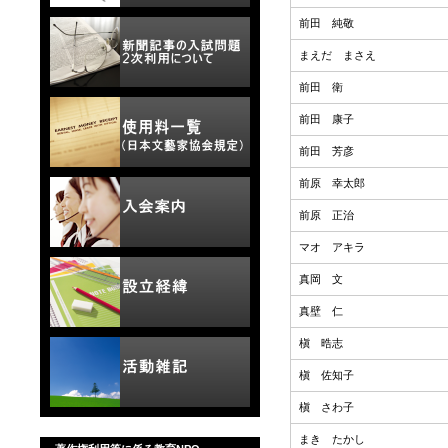
前田 純敬
まえだ まさえ
前田 衛
前田 康子
前田 芳彦
前原 幸太郎
前原 正治
マオ アキラ
真岡 文
真壁 仁
槇 晧志
槇 佐知子
槇 さわ子
まき たかし