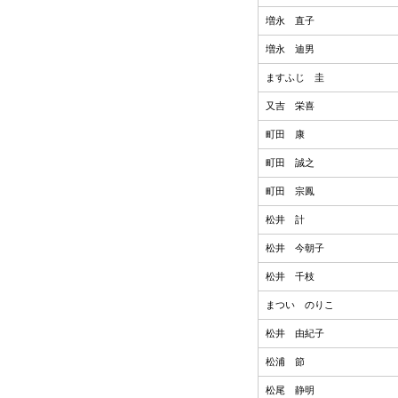
増永 直子
増永 迪男
ますふじ 圭
又吉 栄喜
町田 康
町田 誠之
町田 宗鳳
松井 計
松井 今朝子
松井 千枝
まつい のりこ
松井 由紀子
松浦 節
松尾 静明