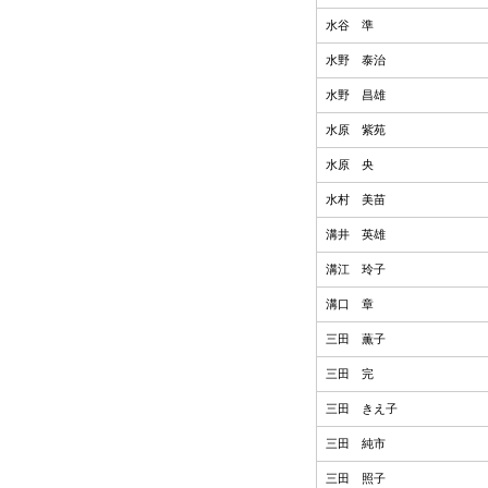
水谷 準
水野 泰治
水野 昌雄
水原 紫苑
水原 央
水村 美苗
溝井 英雄
溝江 玲子
溝口 章
三田 薫子
三田 完
三田 きえ子
三田 純市
三田 照子