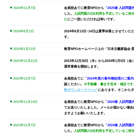
2024年11月7日
会員校あてに
教育NPOから
「2025春 入試問
した。
入試問題の2次利用を予定しているご担
た
にご一読いただければ幸いです。
2024年8月1日
2024年8月13日･14日は夏季休業とさせてい
す。
2024年1月12日
教育NPOホームページ上の「日本文藝家協会 
2023年12月21日
2023年12月28日（木）から2024年1月5
通常業務を開始します。
2023年12月7日
会員校あてに
「2024年度の著作権処理のご案
認ください。
※手順書・書き方見本・補足です
料ダウンロードページ
にあります。そこからダ
2023年11月14日
会員校あてに
教育NPOから
「2024春 入試問
てお送りいたしました。メールが届かない場合
ますようお願いいたします。
2023年11月7日
会員校あてに
教育NPOから
「2024春 入試問
した。
入試問題の2次利用を予定しているご担