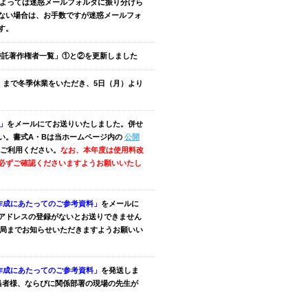
によっては迷惑メールフォルダに振り分けら
ない場合は、お手数ですが迷惑メールフォ
す。
委託著作権者一覧」①と②を更新しました
（金）まで冬季休業をいただき、
5日（月）より
内」
をメールにてお送りいたしました。併せ
い。
書式A・Bは当ホームページ内の
公開
ご利用ください。
なお、本年度は使用料改
必ずご確認くださいますようお願いいたし
題作成にあたってのご参考資料」
をメールに
アドレスの登録がないとお送りできません
務局までお知らせいただきますようお願いい
題作成にあたってのご参考資料」
を発送しま
当者様、ならびに関係部署の現場の先生が