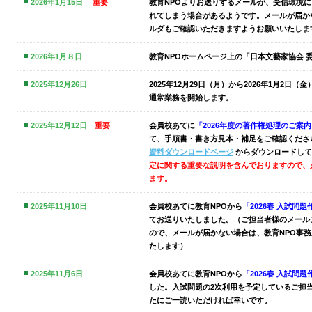
2026年1月15日
重要
教育NPOよりお送りするメールが、受信環境
れてしまう場合があるようです。メールが届か
ルダもご確認いただきますようお願いいたしま
2026年1月８日
教育NPOホームページ上の「日本文藝家協会 
2025年12月26日
2025年12月29日（月）から2026年1月2日
通常業務を開始します。
2025年12月12日
重要
会員校あてに
「2026年度の著作権処理のご案
て、手順書・書き方見本・補足をご確認くださ
資料ダウンロードページ
からダウンロードして
定に関する重要な説明を含んでおりますので、
ます。
2025年11月10日
会員校あてに
教育NPOから
「2026春 入試問
てお送りいたしました。（ご担当者様のメール
ので、メールが届かない場合は、教育NPO事
たします）
2025年11月6日
会員校あてに
教育NPOから
「2026春 入試問
した。
入試問題の2次利用を予定しているご担
た
にご一読いただければ幸いです。